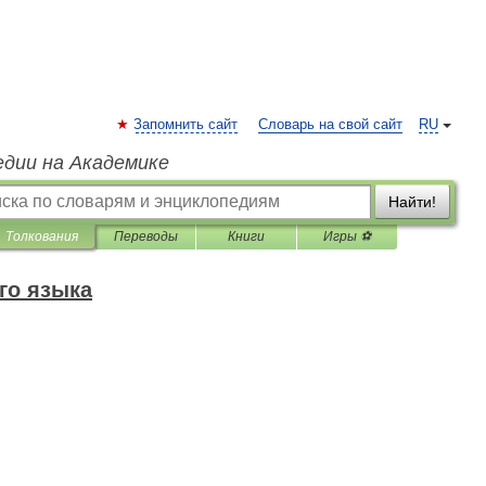
Запомнить сайт
Словарь на свой сайт
RU
едии на Академике
Найти!
Толкования
Переводы
Книги
Игры ⚽
го языка