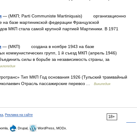
я
— (МКП; Parti Communiste Martiniquais) организационно
де на базе мартиникской федерации Французской
годов МКП стала самой крупной партией Мартиники. В 1971
я
— (МКП) создана в ноябре 1943 на базе
ых коммунистических групп, 1 й съезд МКП (апрель 1946)
бъединить силы в борьбе за независимость страны, за
иклопедия
ротранс» Тип МКП Год основания 1926 (Тульский трамвайный
Николаевич Отрасль пассажирские перевоз …
Википедия
ка
,
Реклама на сайте
18+
omla,
Drupal,
WordPress, MODx.