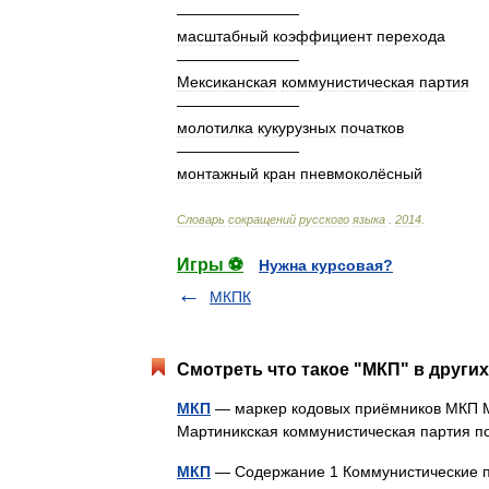
————————
масштабный
коэффициент
перехода
————————
Мексиканская
коммунистическая
партия
————————
молотилка
кукурузных
початков
————————
монтажный
кран
пневмоколёсный
Словарь
сокращений
русского
языка
.
2014
.
Игры ⚽
Нужна курсовая?
МКПК
Смотреть что такое "МКП" в других
МКП
— маркер кодовых приёмников МКП М
Мартиникская коммунистическая партия 
МКП
— Содержание 1 Коммунистические п