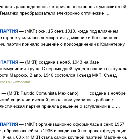
пность распределенных вторично электронных умножителей,
] Тематики преобразователи электронно оптические …
 ПАРТИЯ
— (МКП) осн. 15 сент. 1919, когда под влиянием
 в стране усилилось демократич. движение и большинство
ич. партии приняло решение о присоединении к Коминтерну
 ПАРТИЯ
— (МКП) создана в нояб. 1943 на базе
 коммунистич. групп. С первых дней существования выступала
сти Марокко. В апр. 1946 состоялся I съезд МКП. Съезд
ская энциклопедия
я
— (МКП; Partido Comunista Mexicano) создана в ноябре
ьской социалистической революции усилилось рабочее
алистическая партия приняла решение о вступлении в… …
 ПАРТИЯ
— (МКП) организационно оформилась в сент. 1957
ии, образовавшейся в 1936 и входившей на правах федерации
К нач. 60 х гг. МКП стала самой крупной партией Мартиники.