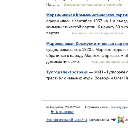
На… …
Советская историческая энциклопедия
Мартиникская Коммунистическая парти
оформилась в сентябре 1957 на 1 м съез
коммунистической партии. К началу 60 х 
партия… …
Большая советская энциклопедия
Марокканская Коммунистическая парти
существовавших с 1920 в Марокко отдельн
обратился к народу Марокко с призывом о
демократические… …
Большая советская энц
Тулгорэлектротранс
— МКП «Тулгорэлект
трест) Ключевые фигуры Воеводин Олег 
© Академик, 2000-2026
Обратная связь:
Техподдерж
👣 Путешествия
Экспорт словарей на сайты
, сделанные на PHP,
Jo