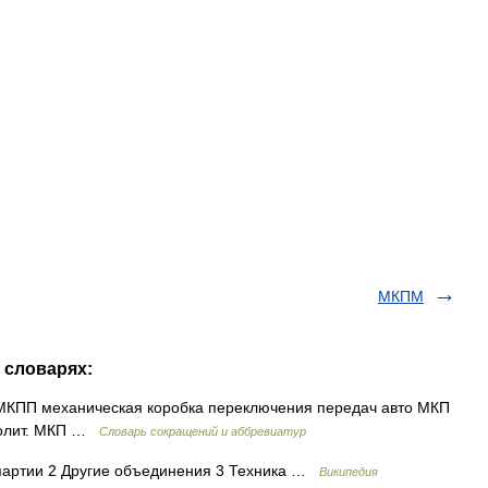
МКПМ
 словарях:
КПП механическая коробка переключения передач авто МКП
полит. МКП …
Словарь сокращений и аббревиатур
артии 2 Другие объединения 3 Техника …
Википедия