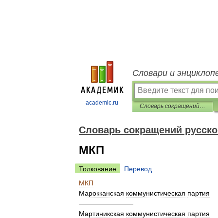
Словари и энциклоп
academic.ru
Словарь сокращений русского языка
Словарь сокращений русско
МКП
Толкование
Перевод
МКП
Марокканская
коммунистическая
партия
————————
Мартиникская
коммунистическая
партия