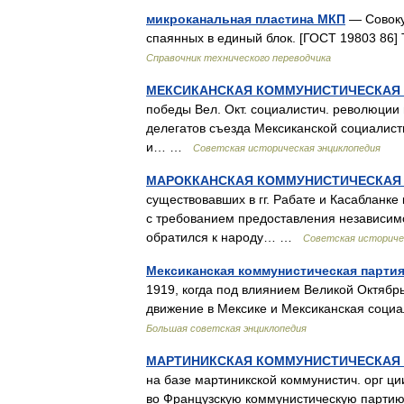
микроканальная пластина МКП
— Совоку
спаянных в единый блок. [ГОСТ 19803 86
Справочник технического переводчика
МЕКСИКАНСКАЯ КОММУНИСТИЧЕСКАЯ
победы Вел. Окт. социалистич. революции
делегатов съезда Мексиканской социалист
и… …
Советская историческая энциклопедия
МАРОККАНСКАЯ КОММУНИСТИЧЕСКАЯ
существовавших в гг. Рабате и Касабланке
с требованием предоставления независимо
обратился к народу… …
Советская историче
Мексиканская коммунистическая парти
1919, когда под влиянием Великой Октябр
движение в Мексике и Мексиканская соци
Большая советская энциклопедия
МАРТИНИКСКАЯ КОММУНИСТИЧЕСКАЯ
на базе мартиникской коммунистич. орг ц
во Французскую коммунистическую партию. 